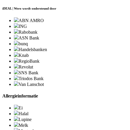
iDEAL | Wero wordt ondersteund door
ABN AMRO
ING
Rabobank
ASN Bank
bunq
Handelsbanken
Knab
RegioBank
Revolut
SNS Bank
Triodos Bank
Van Lanschot
Allergieinformatie
Ei
Halal
Lupine
Melk