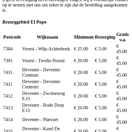
op te nemen met ons om zeker te zijn dat de bestelling aangekomen
is.
Bezorggebied El Popo
Gratis
Postcode
Wijknaam
Minimum
Bezorging
v.a.
€
7384
Voorst - Wilp-Achterhoek
€ 25.00
€ 5.00
45.00
€
7391
Voorst - Twello-Noord
€ 20.00
€ 5.00
45.00
Deventer - Deventer
€
7411
€ 20.00
€ 5.00
Centrum
45.00
Deventer - Deventer
€
7411
€ 20.00
€ 5.00
Centrum
45.00
Deventer - Zwolseweg
€
7412
€ 20.00
€ 5.00
E.O.
45.00
Deventer - Rode Dorp
€
7413
€ 20.00
€ 5.00
E.O.
45.00
€
7414
Deventer - Platvoet
€ 20.00
€ 5.00
45.00
Deventer - Karel De
€
7415
€ 20.00
€ 5.00